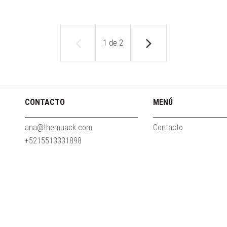
1
de
2
CONTACTO
MENÚ
ana@themuack.com
Contacto
+5215513331898