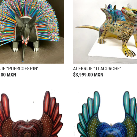
IJE "PUERCOESPÍN"
ALEBRIJE "TLACUACHE"
.00 MXN
$3,999.00 MXN