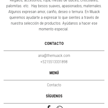
Regalos, accesorios, ropa, mesas de dulces, chocolates,
palomitas. etc. Hay besos suaves, apasionados, maternales.
Algunos expresan amor, cariño, deseo o ternura. En Muack
queremos ayudarte a expresar lo que sientes a través de
nuestra selección de productos. Ayúdanos a hacer ese
momento especial.
CONTACTO
ana@themuack.com
+5215513331898
MENÚ
Contacto
SÍGUENOS