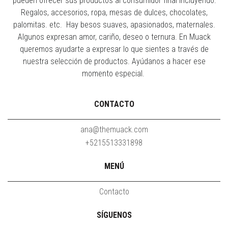
pueden ofrecer sus productos al consumidor final incluyendo:
Regalos, accesorios, ropa, mesas de dulces, chocolates,
palomitas. etc. Hay besos suaves, apasionados, maternales.
Algunos expresan amor, cariño, deseo o ternura. En Muack
queremos ayudarte a expresar lo que sientes a través de
nuestra selección de productos. Ayúdanos a hacer ese
momento especial.
CONTACTO
ana@themuack.com
+5215513331898
MENÚ
Contacto
SÍGUENOS