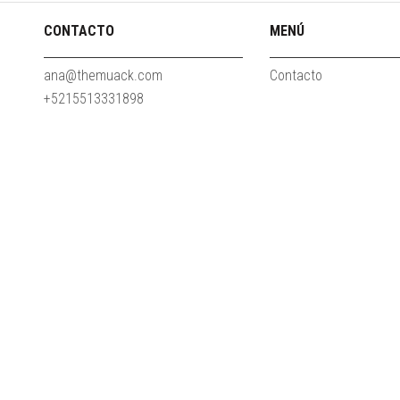
CONTACTO
MENÚ
ana@themuack.com
Contacto
+5215513331898