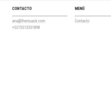
CONTACTO
MENÚ
ana@themuack.com
Contacto
+5215513331898